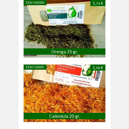
EDV-OR003
1,
€
76
Orenga 35 gr.
EDV-CA005
1,
€
98
Caléndula 20 gr.