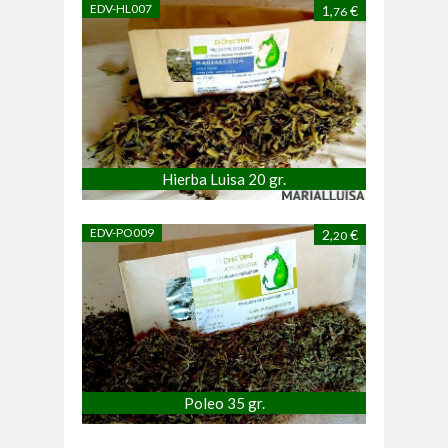
EDV-HL007
1,
€
76
Hierba Luisa 20 gr.
EDV-PO009
2,
€
20
Poleo 35 gr.