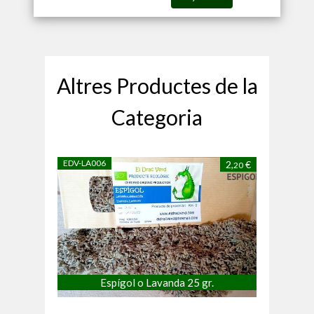
Altres Productes de la
Categoria
EDV-LA006
2,
€
20
Espígol o Lavanda 25 gr.