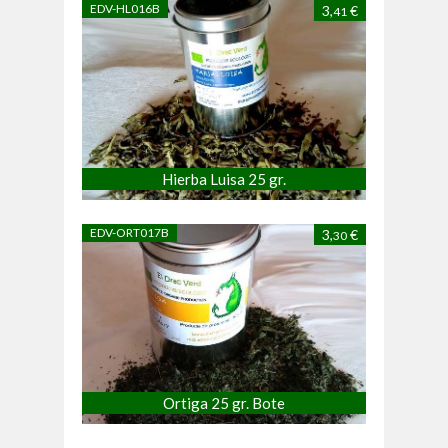
EDV-HL016B
3,
€
41
Hierba Luisa 25 gr.
EDV-ORT017B
3,
€
30
Ortiga 25 gr. Bote