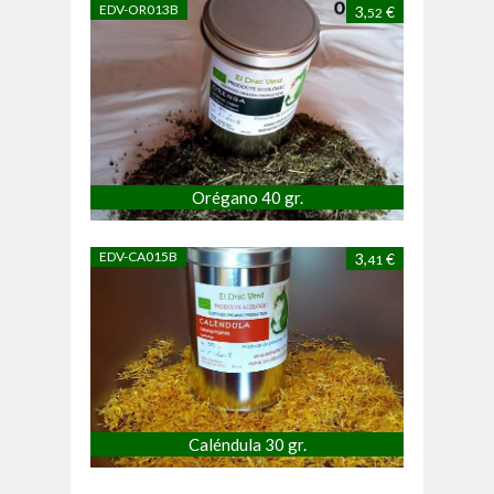
EDV-OR013B
3,
€
52
Orégano 40 gr.
EDV-CA015B
3,
€
41
Caléndula 30 gr.