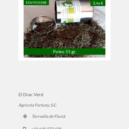
EDV-PO018B
3,
€
96
Poleo 55 gr.
El Drac Verd
Agrícola Fortuny, S.C.
Torroella de Fluvià
+34 645 073 428