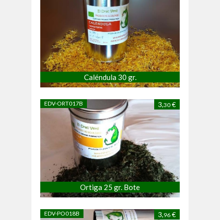
Caléndula 30 gr.
EDV-ORT017B
3,
€
30
Ortiga 25 gr. Bote
EDV-PO018B
3,
€
96