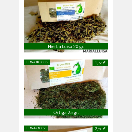
Hierba Luisa 20 gr.
EDV-ORT008
1,
€
76
Ortiga 25 gr.
EDV-PO009
2,
€
20