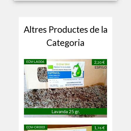
Altres Productes de la
Categoria
EDV-LA006
2,
€
20
Lavanda 25 gr.
EDV-OR003
1,
€
76