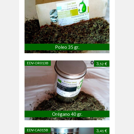
Poleo 35 gr.
EDV-OR013B
3,
€
52
Orégano 40 gr.
EDV-CA015B
3,
€
41