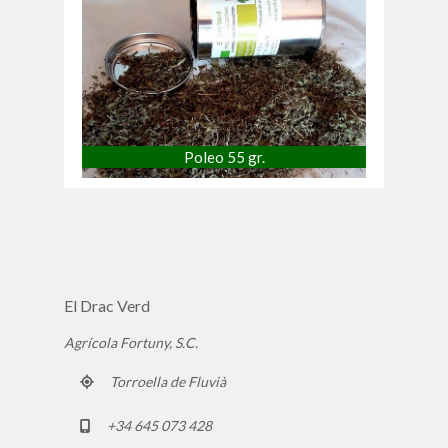
Poleo 55 gr.
El Drac Verd
Agrícola Fortuny, S.C.
Torroella de Fluvià
+34 645 073 428