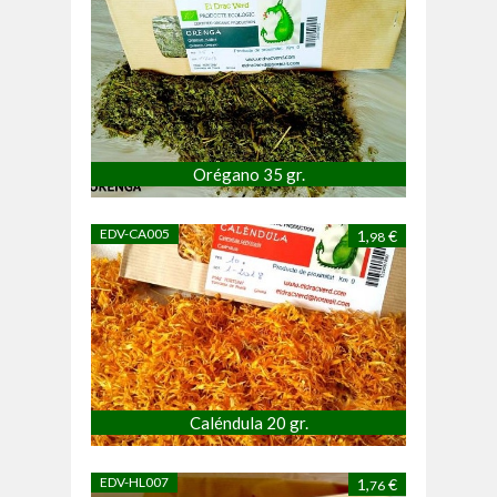
Orégano 35 gr.
EDV-CA005
1,
€
98
Caléndula 20 gr.
EDV-HL007
1,
€
76