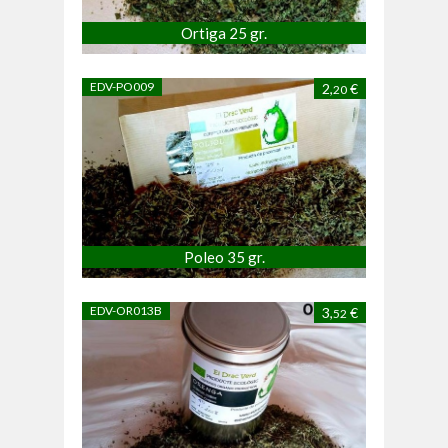
Ortiga 25 gr.
EDV-PO009
2,
€
20
Poleo 35 gr.
EDV-OR013B
3,
€
52