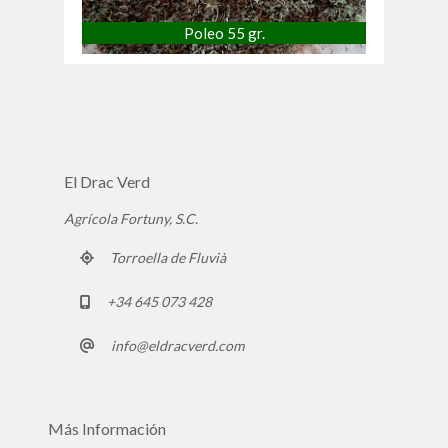
Poleo 55 gr.
El Drac Verd
Agrícola Fortuny, S.C.
Torroella de Fluvià
+34 645 073 428
info@eldracverd.com
Más Información