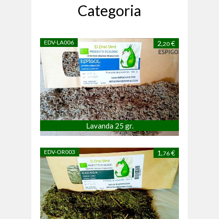
Categoria
EDV-LA006
2,
€
20
Lavanda 25 gr.
EDV-OR003
1,
€
76