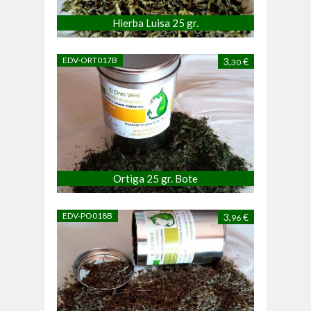
Hierba Luisa 25 gr.
EDV-ORT017B
3,
€
30
Ortiga 25 gr. Bote
EDV-PO018B
3,
€
96