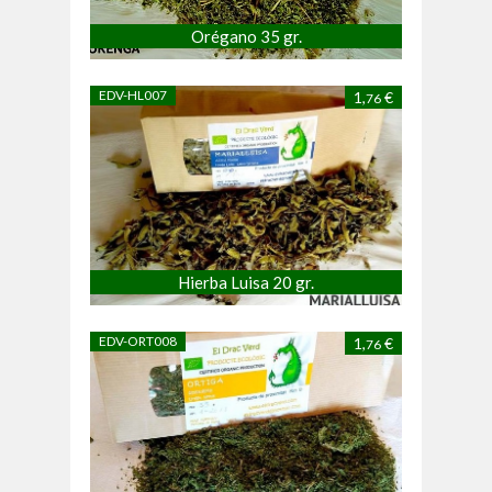
Orégano 35 gr.
EDV-HL007
1,
€
76
Hierba Luisa 20 gr.
EDV-ORT008
1,
€
76