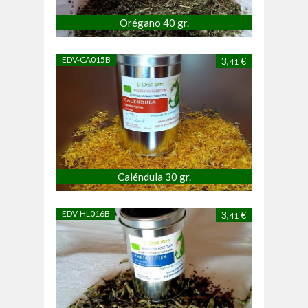
Orégano 40 gr.
EDV-CA015B
3,
€
41
Caléndula 30 gr.
EDV-HL016B
3,
€
41