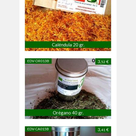
Caléndula 20 gr.
EDV-OR013B
3,
€
52
Orégano 40 gr.
EDV-CA015B
3,
€
41