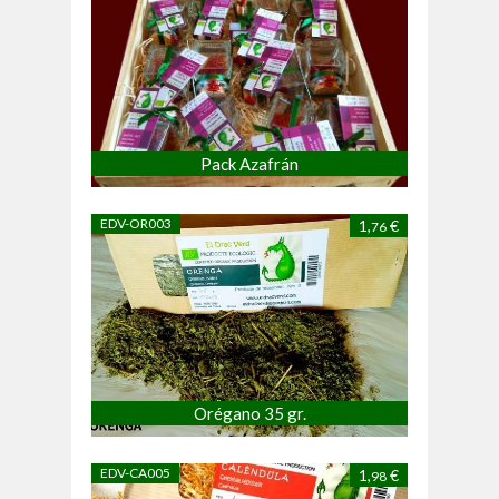
Pack Azafrán
EDV-OR003
1,
€
76
Orégano 35 gr.
EDV-CA005
1,
€
98