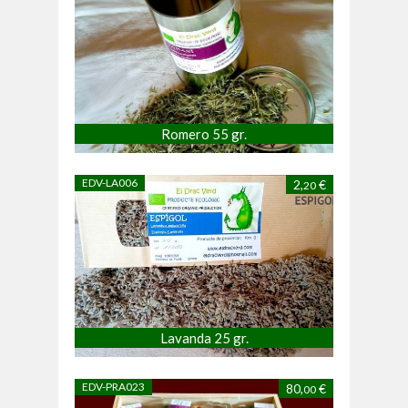
Romero 55 gr.
EDV-LA006
2,
€
20
Lavanda 25 gr.
EDV-PRA023
80,
€
00