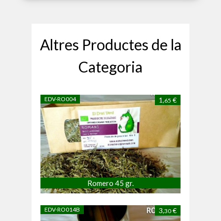
Altres Productes de la
Categoria
EDV-RO004
1,
€
65
Romero 45 gr.
EDV-RO014B
3,
€
30