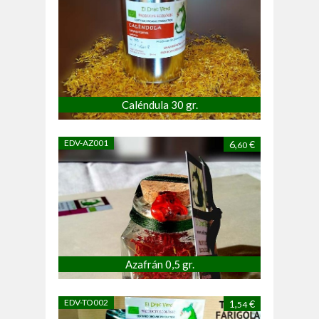
Caléndula 30 gr.
EDV-AZ001
6,
€
60
Azafrán 0,5 gr.
EDV-TO002
1,
€
54