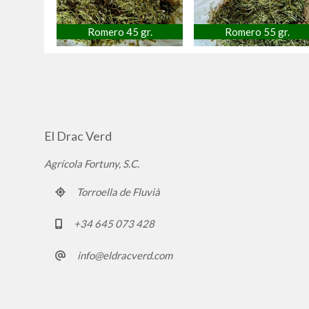
Romero 45 gr.
Romero 55 gr.
El Drac Verd
Agrícola Fortuny, S.C.
Torroella de Fluvià
+34 645 073 428
info@eldracverd.com