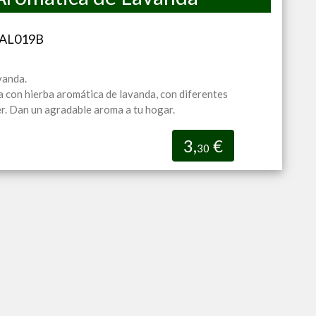
-AL019B
vanda.
a con hierba aromática de lavanda, con diferentes
. Dan un agradable aroma a tu hogar.
3,
€
30