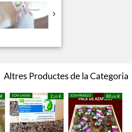
Altres Productes de la Categoria
EDV-LA006
EDV-PRA023
€
2,
€
80,
€
20
00