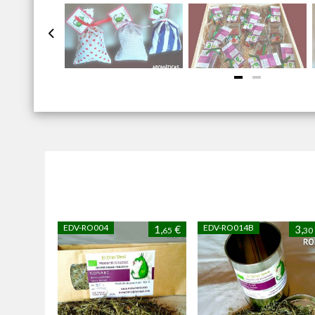
EDV-RO004
EDV-RO014B
1,
€
3,
65
30